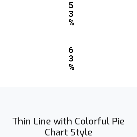
5
3
%
6
3
%
Thin Line with Colorful Pie
Chart Style